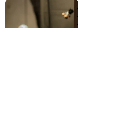
STOPMOTION I
RUM
Alpevej 31 · DK-5771
info@upfind.dk
+45 29 66 26 48