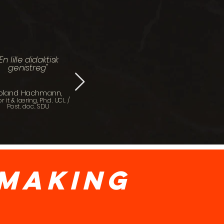
"
TinkerQuberne
rummer optimale
"En lille didaktisk
genistreg"
stilladserings-
muligheder..."
oland Hachmann,
John Klesner,
r it & læring, Ph.d. UCL /
Post. doc. SDU
Pædagogisk it-konsulent i
Favrskov Kommune
making