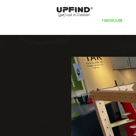
(get)
Lost in Creation
TINKERQUBE