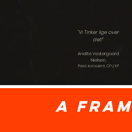
"Vi Tinker lige over
det!"
Anette Vestergaard
Nielsen,
Pæd. konsulent, CFU, KP
a fra