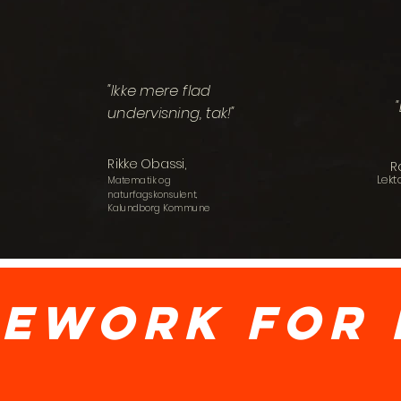
"Ikke mere flad
undervisning, tak!"
Rikke Obassi,
R
Lekto
Matematik og
naturfagskonsulent,
Kalundborg Kommune
mework for 